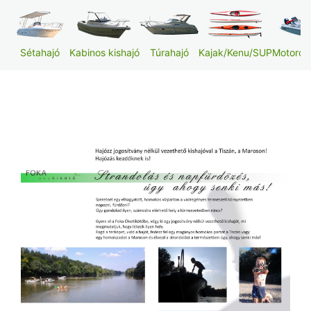
Foglalás
Sétahajó
Kabinos kishajó
Túrahajó
Kajak/Kenu/SUP
Motoros