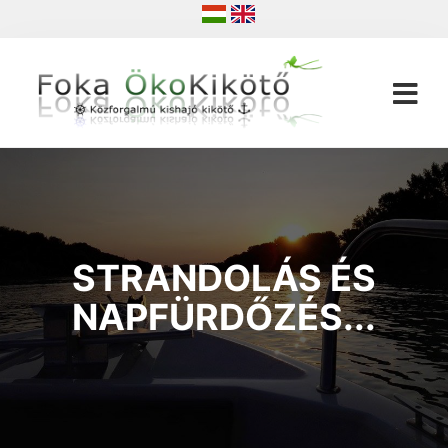
Ugrás
a
tartalomra
Fő
nav
STRANDOLÁS ÉS
NAPFÜRDŐZÉS...